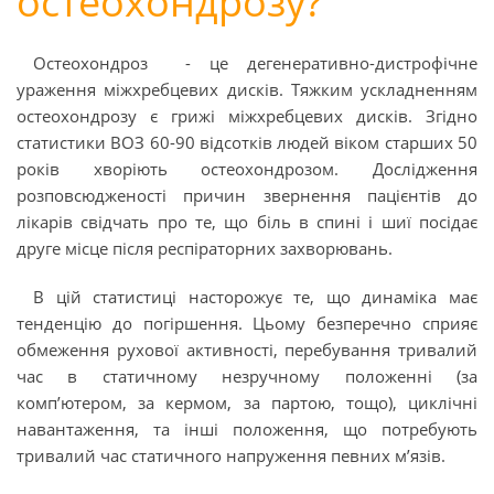
остеохондрозу?
Остеохондроз - це дегенеративно-дистрофічне
ураження міжхребцевих дисків. Тяжким ускладненням
остеохондрозу є грижі міжхребцевих дисків. Згідно
статистики ВОЗ 60-90 відсотків людей віком старших 50
років хворіють остеохондрозом. Дослідження
розповсюдженості причин звернення пацієнтів до
лікарів свідчать про те, що біль в спині і шиї посідає
друге місце після респіраторних захворювань.
В цій статистиці насторожує те, що динаміка має
тенденцію до погіршення. Цьому безперечно сприяє
обмеження рухової активності, перебування тривалий
час в статичному незручному положенні (за
комп’ютером, за кермом, за партою, тощо), циклічні
навантаження, та інші положення, що потребують
тривалий час статичного напруження певних м’язів.