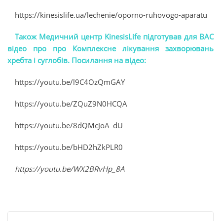
https://kinesislife.ua/lechenie/oporno-ruhovogo-aparatu
Також Медичний центр KinesisLife підготував для ВАС
відео про про Комплексне лікування захворювань
хребта і суглобів. Посилання на відео:
https://youtu.be/l9C4OzQmGAY
https://youtu.be/ZQuZ9N0HCQA
https://youtu.be/8dQMcJoA_dU
https://youtu.be/bHD2hZkPLR0
https://youtu.be/WX2BRvHp_8A