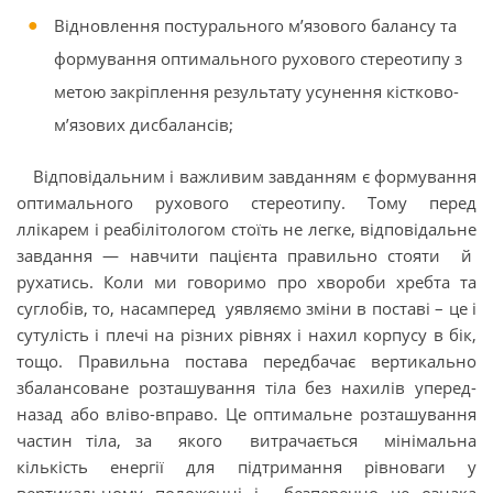
Відновлення постурального м’язового балансу та
формування оптимального рухового стереотипу з
метою закріплення результату усунення кістково-
м’язових дисбалансів;
Відповідальним і важливим завданням є формування
оптимального рухового стереотипу. Тому перед
ллікарем і реабілітологом стоїть не легке, відповідальне
завдання — навчити пацієнта правильно стояти й
рухатись. Коли ми говоримо про хвороби хребта та
суглобів, то, насамперед уявляємо зміни в поставі – це і
сутулість і плечі на різних рівнях і нахил корпусу в бік,
тощо. Правильна постава передбачає вертикально
збалансоване розташування тіла без нахилів уперед-
назад або вліво-вправо. Це оптимальне розташування
частин тіла, за якого витрачається мінімальна
кількість енергії для підтримання рівноваги у