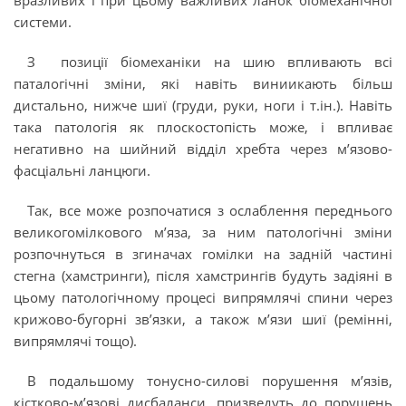
вразливих і при цьому важливих ланок біомеханічної
системи.
З позиції біомеханіки на шию впливають всі
паталогічні зміни, які навіть виниикають більш
дистально, нижче шиї (груди, руки, ноги і т.ін.). Навіть
така патологія як плоскостопість може, і впливає
негативно на шийний відділ хребта через м’язово-
фасціальні ланцюги.
Так, все може розпочатися з ослаблення переднього
великогомілкового м’яза, за ним патологічні зміни
розпочнуться в згиначах гомілки на задній частині
стегна (хамстринги), після хамстрингів будуть задіяні в
цьому патологічному процесі випрямлячі спини через
крижово-бугорні зв’язки, а також м’язи шиї (ремінні,
випрямлячі тощо).
В подальшому тонусно-силові порушення м’язів,
кістково-м’язові дисбаланси, призведуть до порушень