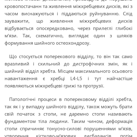
кровопостачанн та живлення міжхребцевих дисків, які з
часом виснажуються і піддаються руйнуванню. Слід
зауважити, що живлення міжхребцевих дисків
відбувається опосередковано, через прилеглі глибокі
м’язи. Так, схематично, виглядає один з шляхів
формування шийного остеохондрозу.
Що стосується поперекового відділу, то він так само
вразливий і схильний до дистрофічних змін, як і
шийний відділ хребта. Місцем максимального осьового
навантаження є хребці L4-L5 і тут найчастіше
появляються міжхребцеві грижі та протрузії.
Патологічні процеси в поперековому відділі хребта,
так як і у випадку шийного відділу, також можуть брати
свій початок з стопи, не даремно стопи називають
фундаментом тіла людини. Таким чином, деформація
стопи спричиняє тонусно-силові порушеннями м’язів,
утворення кістково-м’язових дисбалансів, потім