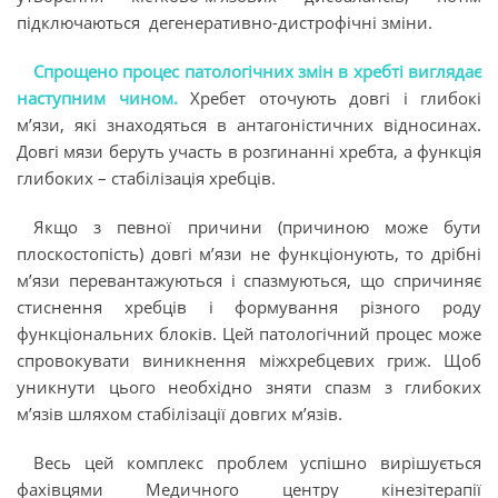
підключаються дегенеративно-дистрофічні зміни.
Спрощено процес патологічних змін в хребті виглядає
наступним чином.
Хребет оточують довгі і глибокі
м’язи, які знаходяться в антагоністичних відносинах.
Довгі мязи беруть участь в розгинанні хребта, а функція
глибоких – стабілізація хребців.
Якщо з певної причини (причиною може бути
плоскостопість) довгі м’язи не функціонують, то дрібні
м’язи перевантажуються і спазмуються, що спричиняє
стиснення хребців і формування різного роду
функціональних блоків. Цей патологічний процес може
спровокувати виникнення міжхребцевих гриж. Щоб
уникнути цього необхідно зняти спазм з глибоких
м’язів шляхом стабілізації довгих м’язів.
Весь цей комплекс проблем успішно вирішується
фахівцями Медичного центру кінезітерапії