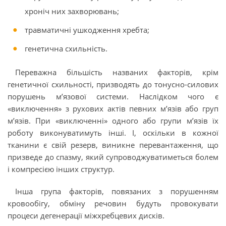
хроніч них захворювань;
травматичні ушкодження хребта;
генетична схильність.
Переважна більшість названих факторів, крім
генетичної схильності, призводять до тонусно-силових
порушень м’язової системи. Наслідком чого є
«виключення» з рухових актів певних м’язів або груп
м’язів. При «виключенні» одного або групи м’язів їх
роботу виконуватимуть інші. І, оскільки в кожної
тканини є свій резерв, виникне перевантаження, що
призведе до спазму, який супроводжуватиметься болем
і компресією інших структур.
Інша група факторів, повязаних з порушенням
кровообігу, обміну речовин будуть провокувати
процеси дегенерації міжхребцевих дисків.