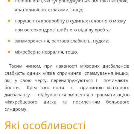
головні болі, які супроводжуються зміною настрою,
дратівливістю, страхами, тощо;
порушення кровообігу в судинах головного мозку
при остеохондрозі шийного відділу хребта;
запаморочення, раптова слабкість, нудота;
міжреберна невралгія, тощо.
Таким чином, при наявності м’язових дисбалансів
слабкість одних м’язів спричиняє спазмування інших,
які, у свою чергу, перенапружуються і починають
боліти. Крім того вони є причиною кісткового
дисбалансу — відбувається зміщення з травматизацією
міжхребцевого диска та посиленням больового
синдрому.
Які особливості