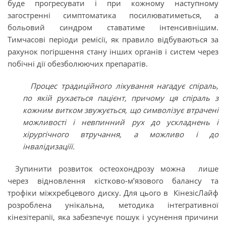
буде прогресувати і при кожному наступному
загостренні симптоматика посилюватиметься, а
больовий синдром ставатиме інтенсивнішим.
Тимчасові періоди ремісії, як правило відбуваються за
рахунок погіршення стану інших органів і систем через
побічні дії обезболюючих препаратів.
Процес традиційного лікування нагадує спіраль,
по якій рухається пацієнт, причому ця спіраль з
кожним витком звужується, що символізує втрачені
можливості і невпинний рух до ускладнень і
хірургічного втручання, а можливо і до
інвалідизаціїї.
Зупинити розвиток остеохондрозу можна лише
через відновлення кістково-м’язового балансу та
трофіки міжхребцевого диску. Для цього в КінезісЛайф
розроблена унікальна, методика інтегративної
кінезітерапії, яка забезпечує пошук і усунення причини