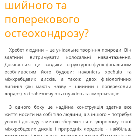
шийного та
поперекового
остеохондрозу?
Хребет людини – це унікальне творіння природи. Він
здатний витримувати колосальні навантаження.
Досягається це завдяки структурно-функціональним
особливостям його будови: наявність хребців та
міжхребцевих дисків, а також двох фізіологічних
вигинів (які мають назву – шийний і поперековий
лордоз), які забезпечують гнучкість та амортизацію.
З одного боку це надійна конструкція здатна все
життя носити на собі тіло людини, а з іншого – потребує
уваги і догляду з метою збереження в здоровому стані
міжхребцевих дисків і природніх лордозів - найбільш