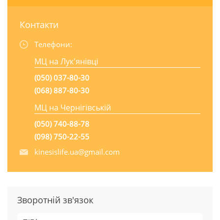
Контакти
Телефони:
МЦ на Лук'янівці
(050) 037-80-30
(068) 887-80-30
МЦ на Чернігівській
(050) 740-88-78
(098) 750-22-55
kinesislife.ua@gmail.com
Зворотній зв'язок