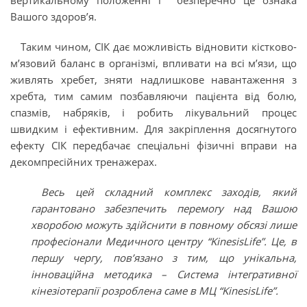
вертикальному положенні і безперечно це ознака
Вашого здоров’я.
Таким чином, СІК дає можливість відновити кістково-
м’язовий баланс в організмі, впливати на всі м’язи, що
живлять хребет, зняти надлишкове навантаження з
хребта, тим самим позбавляючи пацієнта від болю,
спазмів, набряків, і робить лікувальний процес
швидким і ефективним. Для закріплення досягнутого
ефекту СІК передбачає спеціальні фізичні вправи на
декомпресійних тренажерах.
Весь цей складний комплекс заходів, який
гарантовано забезпечить перемогу над Вашою
хворобою можуть здійснити в повному обсязі лише
професіонали Медичного центру “KinesisLife”. Це, в
першу чергу, пов’язано з тим, що унікальна,
інноваційна методика – Система інтегративної
кінезіотерапії розроблена саме в МЦ “KinesisLife”.