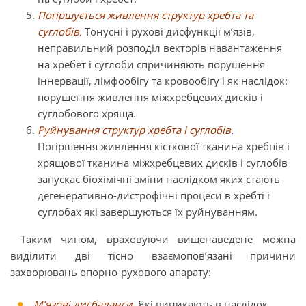
П
огіршується живлення структур хребта та
суглобів.
Тонусні і рухові дисфункції м’язів,
неправильний розподіл векторів навантаження
на хребет і суглоби спричиняють порушення
іннервації, лімфообігу та кровообігу і як наслідок:
порушення живлення міжхребцевих дисків і
суглобового хряща.
Руйнування структур хребта і суглобів
.
Погіршення живлення кісткової тканина хребців і
хрящової тканина міжхребцевих дисків і суглобів
запускає біохімічні зміни наслідком яких стають
дегенеративно-дистрофічні процеси в хребті і
суглобах які завершуються їх руйнуванням.
Таким чином, враховуючи вищенаведене можна
виділити дві тісно взаємопов’язані причини
захворювань опорно-рухового апарату:
М’язові дисбаланси.
Які виникають в наслідок