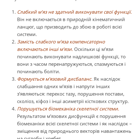
Слабкий м’яз не здатний виконувати свої функції.
Він не включається в природній кінематичний
ланцюг, що призводить до збою в роботі всієї
системи.
Замість слабкого м’яза компенсаторно
включаються інші м’язи.
Оскільки ці м’язи
починають виконувати надлишкові функції, то
вони з часом перенапружуються, спазмуються і
починають боліти.
Формується м’язовий дисбаланс.
Як наслідок
слабшання одних м’язів і напруги інших
з’являються: перекос тазу, порушення постави,
сколіоз, кіфоз і інші асиметрії кісткових структур.
Порушується біомеханіка скелетної системи.
Результатом м’язових дисфункцій є порушення
біомеханіки всієї скелетної системи і як наслідок –
зміщення від природнього векторів навантажень
на суглоби і хребет.