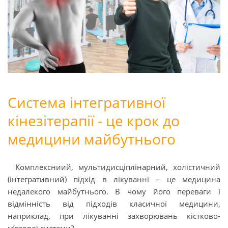
Система інтегративної
кінезітерапії - це крок до
медицини майбутнього
Комплексниий, мультидисціплінарний, холістичний
(інтегративний) підхід в лікуванні – це медицина
недалекого майбутнього. В чому його переваги і
відмінність від підходів класичної медицини,
наприклад, при лікуванні захворювань кістково-