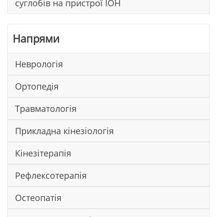
суглобів на пристрої ІОН
Напрями
Неврологія
Ортопедія
Травматологія
Прикладна кінезіологія
Кінезітерапія
Рефлексотерапія
Остеопатія