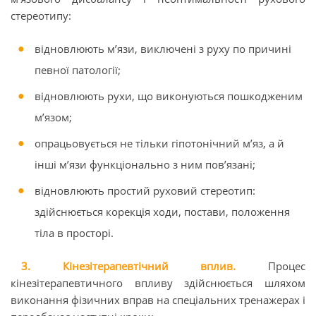
стереотипу:
відновлюють м’язи, виключені з руху по причині
певної патології;
відновлюють рухи, що виконуються пошкодженим
м’язом;
опрацьовується не тільки гіпотонічний м’яз, а й
інші м’язи функціонально з ним пов’язані;
відновлюють простий руховий стереотип:
здійснюється корекція ходи, постави, положення
тіла в просторі.
3. Кінезітерапевтічний вплив.
Процес
кінезітерапевтичного впливу здійснюється шляхом
виконання фізичних вправ на спеціальних тренажерах і