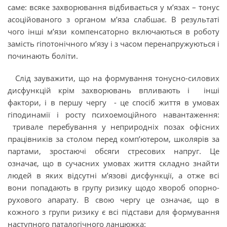
саме: всяке захворювання відбивається у м’язах – тонус
асоційованого з органом м’яза слабшає. В результаті
чого інші м’язи компенсаторно включаються в роботу
замість гіпотонічного м’язу і з часом перенапружуються і
починають боліти.
Слід зауважити, що на формування тонусно-силових
дисфункцій крім захворювань впливають і інші
фактори, і в першу чергу - це спосіб життя в умовах
гіподинамії і росту психоемоційного навантаження:
тривале перебування у неприродніх позах офісних
працівників за столом перед комп’ютером, школярів за
партами, зростаючі обсяги стресових напруг. Це
означає, що в сучасних умовах життя складно знайти
людей в яких відсутні м’язові дисфункції, а отже всі
вони попадають в групу ризику щодо хвороб опорно-
рухового апарату. В свою чергу це означає, що в
кожного з групи ризику є всі підстави для формування
наступного паталогічного ланцюжка: