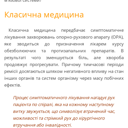
м’язової системи?
Класична медицина
Класична медицина передбачає симптоматичне
лікування захворювань опорно-рухового апарату (ОРА),
яке зводиться до призначення лікарем курсу
обезболюючих та протизапальних препаратів. В
результаті чого зменшується біль, але хвороба
продовжує прогресувати. Причому тимчасові періоди
ремісії досягаються шляхом негативного впливу на стан
інших органів та систем організму через масу побічних
ефектів.
Процес симптоматичного лікування нагадує рух
пацієнта по спіралі, яка на кожному наступному
витку звужується, що символізує втрачений час,
можливості та стрімкий рух до хірургічного
втручання або інвалідності.