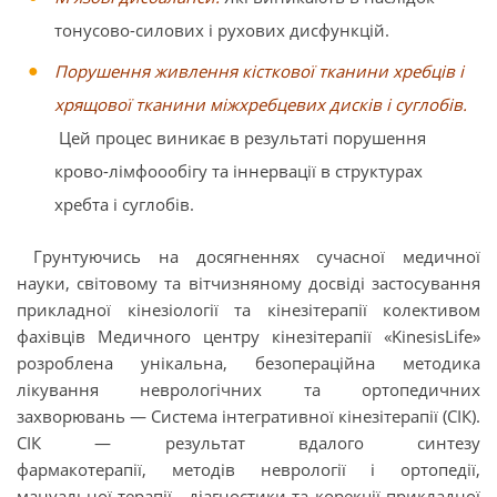
тонусово-силових і рухових дисфункцій.
Порушення живлення кісткової тканини хребців і
хрящової тканини міжхребцевих дисків і суглобів.
Цей процес виникає в результаті порушення
крово-лімфоообігу та іннервації в структурах
хребта і суглобів.
Грунтуючись на досягненнях сучасної медичної
науки, світовому та вітчизняному досвіді застосування
прикладної кінезіології та кінезітерапії колективом
фахівців Медичного центру кінезітерапії «KinesisLife»
розроблена унікальна, безопераційна методика
лікування неврологічних та ортопедичних
захворювань — Система інтегративної кінезітерапії (СІК).
СІК — результат вдалого синтезу
фармакотерапії, методів неврології і ортопедії,
мануальної терапії, діагностики та корекції прикладної