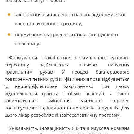
передбачає наступні кроки:
закріплення відновленого на попередньому етапі
простого рухового стереотипу;
формування і закріплення складного рухового
стереотипу.
Формування і закріплення оптимального рухового
стереотипу здійснюється шляхом навчання
правильним рухам. У процесі багаторазового
повторення певних рухів і фізичних вправ відбувається
їх нейрорефлекторне закріпленню. При цьому
відновлюється трофіка і обмін речовин, а також
забезпечується зміцнення м’язового корсету,
поліпшується гіподінамічта та метаболічна функція. Для
цього лікар розробляє кінезітерапевтичну програму.
Унікальність, іноваційність СІК та її наукова новизна