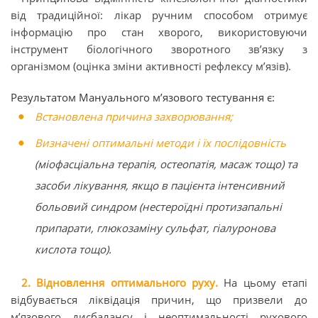
від традиційної: лікар ручним способом отримує
інформацію про стан хворого, використовуючи
інструмент біологічного зворотного зв’язку з
організмом (оцінка зміни активності рефлексу м’язів).
Результатом Мануального м’язового тестування є:
Встановлена причина захворювання;
Визначені оптимальні методи і їх послідовність
(міофасціальна терапія, остеопатія, масаж тощо) та
засоби лікування, якщо в пацієнта інтенсивний
больовий синдром (нестероїдні протизапальні
припарати, глюкозаміну сульфат, гіалуронова
кислота тощо).
2. Відновлення оптимального руху.
На цьому етапі
відбувається ліквідація причин, що призвели до
м’язового дисбалансу і неоптимальності рухового