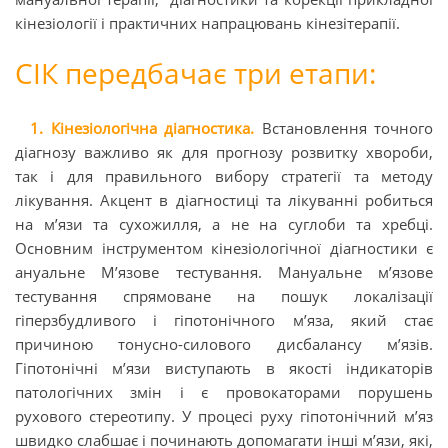
кінезіології і практичних напрацювань кінезітерапії.
СІК передбачає три етапи:
1. Кінезіологічна діагностика.
Встановлення точного
діагнозу важливо як для прогнозу розвитку хвороби,
так і для правильного вибору стратегії та методу
лікування. Акцент в діагностиці та лікуванні робиться
на м’язи та сухожилля, а не на суглоби та хребці.
Основним інструментом кінезіологічної діагностики є
ануальне М’язове тестування. Мануальне м’язове
тестування спрямоване на пошук локалізації
гіперзбудливого і гіпотонічного м’яза, який стає
причиною тонусно-силового дисбалансу м’язів.
Гіпотонічні м’язи виступають в якості індикаторів
патологічних змін і є провокаторами порушень
рухового стереотипу. У процесі руху гіпотонічний м’яз
швидко слабшає і починають допомагати інші м’язи, які,